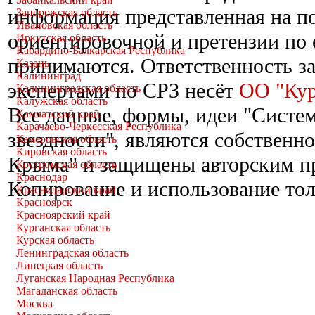
информация представленная на по
Запорожская область
Ивановская область
ориентировочной и претензии по 
Иркутская область
Кабардино-Балкарская Республика
принимаются. Ответственность за
Казань
Калининград
экспертами по СРЗ несёт
ОО "Ку
Калининградская область
Калужская область
Все данные, формы, идеи "Систе
Камчатский край
Карачаево-Черкесская Республика
звездности", являются собствен
Кемеровская область
Кировская область
Крыма" и защищены авторским пр
Костромская область
Краснодар
Копирование и использование тол
Краснодарский край
Красноярск
Красноярский край
Курганская область
Курская область
Ленинградская область
Липецкая область
Луганская Народная Республика
Магаданская область
Москва