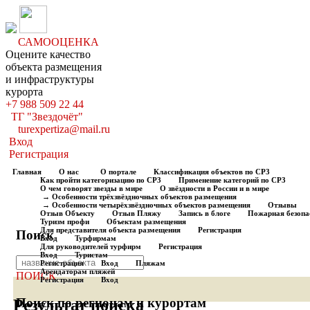
САМООЦЕНКА
Оцените качество
объекта размещения
и инфраструктуры
курорта
+7 988 509 22 44
ТГ "Звездочёт"
turexpertiza@mail.ru
Вход
Регистрация
Главная
О нас
О портале
Классификация объектов по СР3
Как пройти категоризацию по СР3
Применение категорий по СР3
О чем говорят звезды в мире
О звёздности в России и в мире
→ Особенности трёхзвёздночных объектов размещения
→ Особенности четырёхзвёздночных объектов размещения
Отзывы
Отзыв Объекту
Отзыв Пляжу
Запись в блоге
Пожарная безопа
Туризм профи
Объектам размещения
Для представителя объекта размещения
Регистрация
Поиск
Вход
Турфирмам
Для руководителей турфирм
Регистрация
Вход
Туристам
Регистрация
Вход
Пляжам
Арендаторам пляжей
ПОИСК
Регистрация
Вход
Поиск по регионам и курортам
Результат поиска