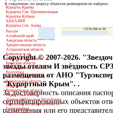
К сожалению, по запросу
объектов размещения не найдено.
Курорты Крыма
Курорты Сев. Причерноморья
Курорты Кубани
АБХАЗИЯ
Курорты Сев. Азова
+7(978) 888-41-90
Россия
Алтайский край
Амурская область
ПРОВЕРКА НА "ЗВЕЗДЫ"
Архангельская область
Астраханская область
Байконур и др.
Copyright © 2007-2026. "Звезд
Белгородская область
Брянская область
звёзды отелям И звёздность СРЗ
Владимирская область
Волгоград
размещения от АНО "Турэкспе
Волгоградская область
Вологодская область
"Курортный Крым". .
Воронеж
Воронежская область
За достоверность описания паспо
Город Севастополь
Донецкая Народная Республика
сертифицированных объектов отв
Еврейская автономная область
размещения или его представител
Екатеринбург
Забайкальский край